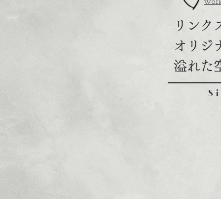
work
リンク
​オリジ
溢れた
S