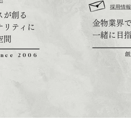
s​
採用情報
スが創る
金物業界
ナリティに
一緒に目
空間
創
ince 2006