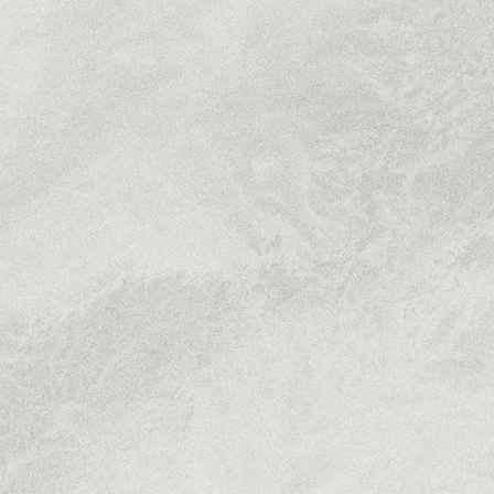
らめきを
る