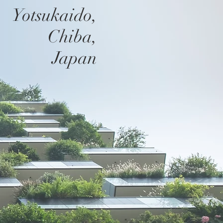
Yotsukaido,
Chiba,
Japan